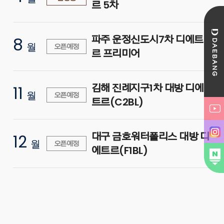
르 5차
파주 운정신도시7차 디에트
8
월
오픈예정
르 프리미어
김해 진례지구1차 대방 디에
11
월
오픈예정
트르(C2BL)
대구 금호워터폴리스 대방 디
12
월
오픈예정
에트르(F1BL)