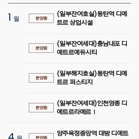
(일부잔여호실)동탄역 디에
1
월
분양중
트르 상업시설
(일부잔여세대)충남내포 디
분양중
에트르에듀시티
(일부해지호실)동탄역 디에
분양중
트르 퍼스티지
(일부잔여세대)인천영종 디
분양중
에트르라메르Ⅰ
양주옥정중앙역 대방 디에트
4
월
분양중