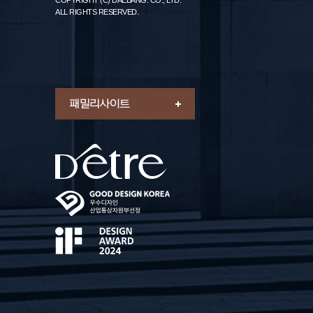
COPYRIGHT (C) DAEBANG. CO., LTD.
ALL RIGHTS RESERVED.
패밀리 사이트