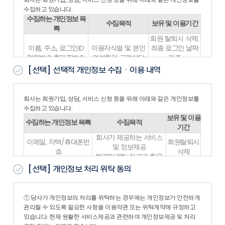
1. 회사가 본 약관의 내용을 회원이 쉽게 알 수 있도록 서비스 초
수집하고 있습니다.
기 화면에 게시하거나 기타의 방법으로 회원에게 공지함으로써
수집하는 개인정보 목
수집목적
보유 및 이용기간
본 약관은 효력을 발생합니다.
록
2. 회사는 『약관의규제에관한법률』, 『정보통신망이용촉진및
회원 탈퇴시 삭제.
정보보호등에관한법률(이하 “정보통신망법”)』 등 관련법을 위
이름, 주소, 로그인ID
이용자식별 및 본인
최종 로그인 날짜
배하지 않는 범위에서 본 약관을 개정할 수 있으며, 변경된 약관
전화번호,휴대폰번호,
여부확인 고객상담
기준
은 제1항과
이메일
및 광고
1년간 미로그인시
[선택]
선택적 개인정보 수집ㆍ이용 내역
같은 방법으로 공지함으로 써 효력을 발생합니다.
삭제
제3조 (약관 외 준칙)
위의 개인정보 수집·이용에 대한 동의를 거부할 권리가 있습니다. 동의
본 약관에 명시되지 않은 사항은 전기통신기본법, 전기통신사업
거부 시 대방건설(주)의 서비스가 제한되며, 동의를 해주셔야 서비스를
회사는 회원가입, 상담, 서비스 신청 등을 위해 아래와 같은 개인정보를
법 및 기타 관련법령의 약관에 의합니다.
이용하실수 있습니다.
수집하고 있습니다.
제4조 (용어의 정의)
보유 및 이용
1. 본 약관에서 사용하는 용어의 정의는 다음과 같습니다.
수집하는 개인정보 목록
수집목적
기간
- “회원”이라 함은 회사의 “서비스”에 접속하여 이 약관에 따라
회사가 제공하는 서비스
“회사”와 이용계약을 체결하고 “회사”가 제공하는 “서비스”를 이
이메일, 자택/휴대폰번
회원탈퇴시
및 정보제공
용하는 고객을 말합니다.
호
삭제
텔레마케팅 자료로 활용
- “아이디(ID)”라 함은 “회원”의 식별과 “서비스” 이용을 위하여
이름, ID, 주소, 이메일,
고객상담, 고객민원 접수/
회원탈퇴시
“회원”이 정하고 “회사”가 승인하는 문자와 숫자의 조합을 의미
[선택]
개인정보 처리 위탁 동의
휴대폰번호
처리
삭제
합니다.
- “비밀번호”라 함은 “회원”이 부여 받은 “아이디”와 일치되는
※ 위의 개인정보 수집·이용에 대한 동의를 거부하셔도 회원가입은 가
“회원”임을 확인하고 비밀보호를 위해 “회원” 자신이 정한 문자
능합니다.
① 당사가 개인정보의 처리를 위탁하는 경우에는 개인정보가 안전하게
또는 숫자의 조합을 의미합니다.
※ 보존근거: 전자상거래 등에서의 소비자 보호에 관한 법률 시행령 제
관리될 수 있도록 필요한 사항을 이용약관 또는 위탁계약에 규정하고
- “서비스”라 함은 구현되는 단말기(PC, TV, 휴대형단말기 등의
6조4
있습니다. 현재 원활한 서비스제공과 관련하여 개인정보제공 및 처리