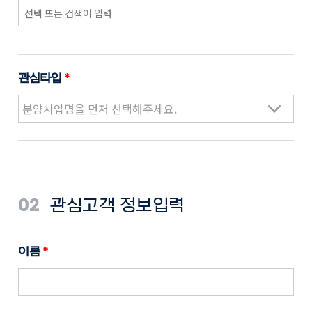
관심타입
*
02
관심고객 정보입력
이름
*