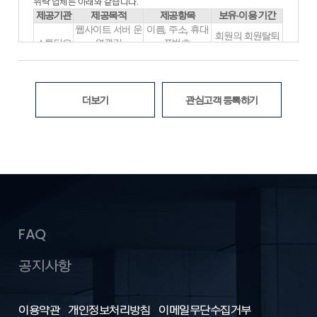
각종 유무선 장치를 포함)와 상관없이 “회원”이 이용할 수 있는
위탁 업체는 아래와 같습니다.
홈페이지 내 제반 서비스를 의미합니다.
제공기관
제공목적
제공항목
보유·이용 기간
- “운영자”란 서비스의 전반적인 관리와 원활한 운영을 위하여
웹사이트 서버 운
이름, 주소, 휴대
회원의 회원탈퇴
회사에서 선정한 사람을 말합니다.
스튜디오
영관리
폰번호,
시 삭제
- “게시물”이라 함은 “회원”이 “서비스”를 이용함에 있어 “서비스
픽스
(데이터저장, 보
로그인ID, 비밀번
위탁계약 종료시
상”에 게시한 부호ㆍ문자ㆍ음성ㆍ음향ㆍ화상ㆍ동영상 등의 정
관)
호
보 형태의 글, 사진, 동영상 및 각종 파일과 링크 등을
※ 위의 개인정보 처리 위탁에 대한 동의를 거부할 권리가 있습니다. 동
의미합니다.
의 거부 시 대방건설(주)의 서비스가 제한되며, 동의를 해주셔야 서비
더보기
관심고객 등록하기
- “해지”라 함은 회사 또는 회원이 서비스 개통 이후 이용계약을
스를 이용하실 수 있습니다.
해약하는 것을 말합니다.
2. 본 약관에서 사용하는 용어 중 제1항에서 정하지 아니한 것은
관계 법령 및 서비스별 안내에서 정하는 바에 따르며 그 외에는
일반 관례에 따릅니다.
제2장 서비스 이용계약
제5조 (이용신청)
FAQ
1. “회원”이 되고자 하는 자(이하 “가입신청자”)는 홈페이지 상의
가입신청 양식의 필수기재 사항을 모두 입력하여 회원 가입을 신
공지사항
청하여야 합니다.
2. “가입신청자”가 약관의 내용을 확인한 후 “위의 이용약관에 동
의하십니까”라는 물음에 “동의”를 누르면, 본 약관에 동의하는 것
이용약관
으로 간주됩니다.
개인정보처리방침
이메일무단수집거부