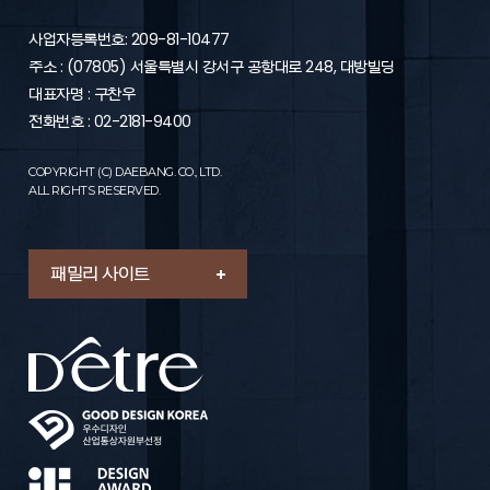
제6조 (이용신청의 승낙)
1. “회사”는 “가입신청자”의 신청에 대하여 “서비스” 이용을 승낙
사업자등록번호: 209-81-10477
함을 원칙으로 합니다. 다만, “회사”는 다음 각 호에 해당하는 신
주소 : (07805) 서울특별시 강서구 공항대로 248, 대방빌딩
청에 대하여는 승낙을 하지 않거나 사후에 이용계약을
해지할 수 있습니다.
대표자명 : 구찬우
- “가입신청자”가 이 약관에 의하여 이전에 회원자격을 상실한
전화번호 : 02-2181-9400
적이 있는 경우 다만, 회원자격 상실 후 1년이 경과한 자로서 “회
사”의 회원 재가입 승낙을 얻은 경우에는 예외로 함
COPYRIGHT (C) DAEBANG. CO., LTD.
- 실명이 아니거나 타인의 명의를 이용한 경우
ALL RIGHTS RESERVED.
- 허위의 정보를 기재하거나, “회사”가 제시하는 내용을 기재하
지 않은 경우
- 이용자의 귀책사유로 인하여 승인이 불가능하거나 기타 규정
한 제반 사항을 위반하며 신청하는 경우
패밀리 사이트
2. “회원”의 가입 신청을 처리함에 있어 “회사”는 “회원”에게 전문
기관을 통한 실명확인 및 본인인증을 요청할 수 있습니다.
3. “회원”의 가입 신청을 처리함에 있어 “회사”는 다음 각 호의 1
에 해당하는 이용신청에 대하여는 승낙을 유보할 수 있습니다.
- 설비에 여유가 없는 경우
- 기술상 지장이 있는 경우
- 기타 회사가 필요하다고 인정되는 경우
4. “회사”는 다음 각 호의 1에 해당하는 이용신청에 대하여는 이
를 승낙하지 아니 할 수 있습니다.
- 이름이 실명이 아닌 경우
- 다른 사람의 명의를 사용하여 신청한 경우