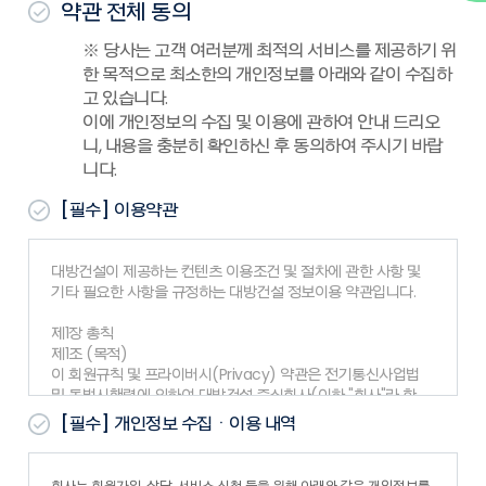
약관 전체 동의
※ 당사는 고객 여러분께 최적의 서비스를 제공하기 위
한 목적으로 최소한의 개인정보를 아래와 같이 수집하
고 있습니다.
이에 개인정보의 수집 및 이용에 관하여 안내 드리오
니, 내용을 충분히 확인하신 후 동의하여 주시기 바랍
니다.
[필수]
이용약관
대방건설이 제공하는 컨텐츠 이용조건 및 절차에 관한 사항 및
기타 필요한 사항을 규정하는 대방건설 정보이용 약관입니다.
제1장 총칙
제1조 (목적)
이 회원규칙 및 프라이버시(Privacy) 약관은 전기통신사업법
및 동법시행령에 의하여 대방건설 주식회사(이하 "회사"라 한
다)가 제공하는 www.dbcons.co.kr 서비스(이하 "서비스
[필수]
개인정보 수집ㆍ이용 내역
"라 한다)의 이용 조건, 절차, 회사와 회원의 권리, 의무 등 기타
필요한 사항을 약관함을 목적으로 합니다.
제2조 (약관의 게시와 개정)
회사는 회원가입, 상담, 서비스 신청 등을 위해 아래와 같은 개인정보를