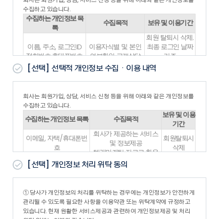
1. 회사가 본 약관의 내용을 회원이 쉽게 알 수 있도록 서비스 초
수집하고 있습니다.
기 화면에 게시하거나 기타의 방법으로 회원에게 공지함으로써
수집하는 개인정보 목
수집목적
보유 및 이용기간
본 약관은 효력을 발생합니다.
록
2. 회사는 『약관의규제에관한법률』, 『정보통신망이용촉진및
회원 탈퇴시 삭제.
정보보호등에관한법률(이하 “정보통신망법”)』 등 관련법을 위
이름, 주소, 로그인ID
이용자식별 및 본인
최종 로그인 날짜
배하지 않는 범위에서 본 약관을 개정할 수 있으며, 변경된 약관
전화번호,휴대폰번호,
여부확인 고객상담
기준
은 제1항과
이메일
및 광고
1년간 미로그인시
[선택]
선택적 개인정보 수집ㆍ이용 내역
같은 방법으로 공지함으로 써 효력을 발생합니다.
삭제
제3조 (약관 외 준칙)
위의 개인정보 수집·이용에 대한 동의를 거부할 권리가 있습니다. 동의
본 약관에 명시되지 않은 사항은 전기통신기본법, 전기통신사업
거부 시 대방건설(주)의 서비스가 제한되며, 동의를 해주셔야 서비스를
회사는 회원가입, 상담, 서비스 신청 등을 위해 아래와 같은 개인정보를
법 및 기타 관련법령의 약관에 의합니다.
이용하실수 있습니다.
수집하고 있습니다.
제4조 (용어의 정의)
보유 및 이용
1. 본 약관에서 사용하는 용어의 정의는 다음과 같습니다.
수집하는 개인정보 목록
수집목적
기간
- “회원”이라 함은 회사의 “서비스”에 접속하여 이 약관에 따라
회사가 제공하는 서비스
“회사”와 이용계약을 체결하고 “회사”가 제공하는 “서비스”를 이
이메일, 자택/휴대폰번
회원탈퇴시
및 정보제공
용하는 고객을 말합니다.
호
삭제
텔레마케팅 자료로 활용
- “아이디(ID)”라 함은 “회원”의 식별과 “서비스” 이용을 위하여
이름, ID, 주소, 이메일,
고객상담, 고객민원 접수/
회원탈퇴시
“회원”이 정하고 “회사”가 승인하는 문자와 숫자의 조합을 의미
[선택]
개인정보 처리 위탁 동의
휴대폰번호
처리
삭제
합니다.
- “비밀번호”라 함은 “회원”이 부여 받은 “아이디”와 일치되는
※ 위의 개인정보 수집·이용에 대한 동의를 거부하셔도 회원가입은 가
“회원”임을 확인하고 비밀보호를 위해 “회원” 자신이 정한 문자
능합니다.
① 당사가 개인정보의 처리를 위탁하는 경우에는 개인정보가 안전하게
또는 숫자의 조합을 의미합니다.
※ 보존근거: 전자상거래 등에서의 소비자 보호에 관한 법률 시행령 제
관리될 수 있도록 필요한 사항을 이용약관 또는 위탁계약에 규정하고
- “서비스”라 함은 구현되는 단말기(PC, TV, 휴대형단말기 등의
6조4
있습니다. 현재 원활한 서비스제공과 관련하여 개인정보제공 및 처리