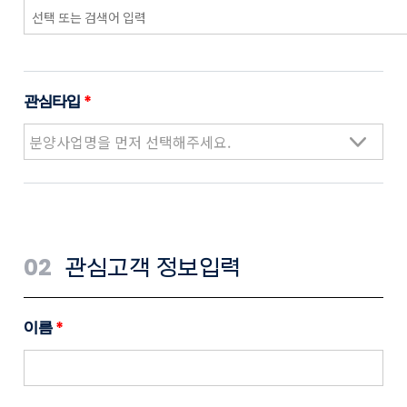
관심타입
*
02
관심고객 정보입력
이름
*