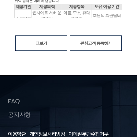
각종 유무선 장치를 포함)와 상관없이 “회원”이 이용할 수 있는
위탁 업체는 아래와 같습니다.
홈페이지 내 제반 서비스를 의미합니다.
제공기관
제공목적
제공항목
보유·이용 기간
- “운영자”란 서비스의 전반적인 관리와 원활한 운영을 위하여
웹사이트 서버 운
이름, 주소, 휴대
회원의 회원탈퇴
회사에서 선정한 사람을 말합니다.
스튜디오
영관리
폰번호,
시 삭제
- “게시물”이라 함은 “회원”이 “서비스”를 이용함에 있어 “서비스
픽스
(데이터저장, 보
로그인ID, 비밀번
위탁계약 종료시
상”에 게시한 부호ㆍ문자ㆍ음성ㆍ음향ㆍ화상ㆍ동영상 등의 정
관)
호
보 형태의 글, 사진, 동영상 및 각종 파일과 링크 등을
※ 위의 개인정보 처리 위탁에 대한 동의를 거부할 권리가 있습니다. 동
의미합니다.
의 거부 시 대방건설(주)의 서비스가 제한되며, 동의를 해주셔야 서비
더보기
관심고객 등록하기
- “해지”라 함은 회사 또는 회원이 서비스 개통 이후 이용계약을
스를 이용하실 수 있습니다.
해약하는 것을 말합니다.
2. 본 약관에서 사용하는 용어 중 제1항에서 정하지 아니한 것은
관계 법령 및 서비스별 안내에서 정하는 바에 따르며 그 외에는
일반 관례에 따릅니다.
제2장 서비스 이용계약
제5조 (이용신청)
FAQ
1. “회원”이 되고자 하는 자(이하 “가입신청자”)는 홈페이지 상의
가입신청 양식의 필수기재 사항을 모두 입력하여 회원 가입을 신
공지사항
청하여야 합니다.
2. “가입신청자”가 약관의 내용을 확인한 후 “위의 이용약관에 동
의하십니까”라는 물음에 “동의”를 누르면, 본 약관에 동의하는 것
이용약관
으로 간주됩니다.
개인정보처리방침
이메일무단수집거부