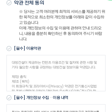
약관 전체 동의
※ 당사는 고객 여러분께 최적의 서비스를 제공하기 위
한 목적으로 최소한의 개인정보를 아래와 같이 수집하
고 있습니다.
이에 개인정보의 수집 및 이용에 관하여 안내 드리오
니, 내용을 충분히 확인하신 후 동의하여 주시기 바랍
니다.
[필수]
이용약관
대방건설이 제공하는 컨텐츠 이용조건 및 절차에 관한 사항 및
기타 필요한 사항을 규정하는 대방건설 정보이용 약관입니다.
제1장 총칙
제1조 (목적)
이 회원규칙 및 프라이버시(Privacy) 약관은 전기통신사업법
및 동법시행령에 의하여 대방건설 주식회사(이하 "회사"라 한
다)가 제공하는 www.dbcons.co.kr 서비스(이하 "서비스
[필수]
개인정보 수집ㆍ이용 내역
"라 한다)의 이용 조건, 절차, 회사와 회원의 권리, 의무 등 기타
필요한 사항을 약관함을 목적으로 합니다.
제2조 (약관의 게시와 개정)
회사는 회원가입, 상담, 서비스 신청 등을 위해 아래와 같은 개인정보를