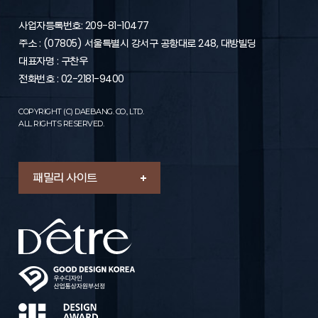
제6조 (이용신청의 승낙)
1. “회사”는 “가입신청자”의 신청에 대하여 “서비스” 이용을 승낙
사업자등록번호: 209-81-10477
함을 원칙으로 합니다. 다만, “회사”는 다음 각 호에 해당하는 신
주소 : (07805) 서울특별시 강서구 공항대로 248, 대방빌딩
청에 대하여는 승낙을 하지 않거나 사후에 이용계약을
해지할 수 있습니다.
대표자명 : 구찬우
- “가입신청자”가 이 약관에 의하여 이전에 회원자격을 상실한
전화번호 : 02-2181-9400
적이 있는 경우 다만, 회원자격 상실 후 1년이 경과한 자로서 “회
사”의 회원 재가입 승낙을 얻은 경우에는 예외로 함
COPYRIGHT (C) DAEBANG. CO., LTD.
- 실명이 아니거나 타인의 명의를 이용한 경우
ALL RIGHTS RESERVED.
- 허위의 정보를 기재하거나, “회사”가 제시하는 내용을 기재하
지 않은 경우
- 이용자의 귀책사유로 인하여 승인이 불가능하거나 기타 규정
한 제반 사항을 위반하며 신청하는 경우
패밀리 사이트
2. “회원”의 가입 신청을 처리함에 있어 “회사”는 “회원”에게 전문
기관을 통한 실명확인 및 본인인증을 요청할 수 있습니다.
3. “회원”의 가입 신청을 처리함에 있어 “회사”는 다음 각 호의 1
에 해당하는 이용신청에 대하여는 승낙을 유보할 수 있습니다.
- 설비에 여유가 없는 경우
- 기술상 지장이 있는 경우
- 기타 회사가 필요하다고 인정되는 경우
4. “회사”는 다음 각 호의 1에 해당하는 이용신청에 대하여는 이
를 승낙하지 아니 할 수 있습니다.
- 이름이 실명이 아닌 경우
- 다른 사람의 명의를 사용하여 신청한 경우