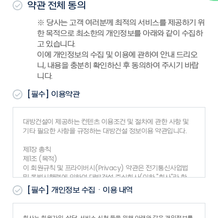
약관 전체 동의
※ 당사는 고객 여러분께 최적의 서비스를 제공하기 위
한 목적으로 최소한의 개인정보를 아래와 같이 수집하
고 있습니다.
이에 개인정보의 수집 및 이용에 관하여 안내 드리오
니, 내용을 충분히 확인하신 후 동의하여 주시기 바랍
니다.
[필수]
이용약관
대방건설이 제공하는 컨텐츠 이용조건 및 절차에 관한 사항 및
기타 필요한 사항을 규정하는 대방건설 정보이용 약관입니다.
제1장 총칙
제1조 (목적)
이 회원규칙 및 프라이버시(Privacy) 약관은 전기통신사업법
및 동법시행령에 의하여 대방건설 주식회사(이하 "회사"라 한
다)가 제공하는 www.dbcons.co.kr 서비스(이하 "서비스
[필수]
개인정보 수집ㆍ이용 내역
"라 한다)의 이용 조건, 절차, 회사와 회원의 권리, 의무 등 기타
필요한 사항을 약관함을 목적으로 합니다.
제2조 (약관의 게시와 개정)
회사는 회원가입, 상담, 서비스 신청 등을 위해 아래와 같은 개인정보를