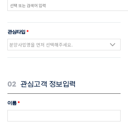
관심타입
*
02
관심고객 정보입력
이름
*