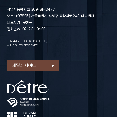
제6조 (이용신청의 승낙)
1. “회사”는 “가입신청자”의 신청에 대하여 “서비스” 이용을 승낙
사업자등록번호: 209-81-10477
함을 원칙으로 합니다. 다만, “회사”는 다음 각 호에 해당하는 신
주소 : (07805) 서울특별시 강서구 공항대로 248, 대방빌딩
청에 대하여는 승낙을 하지 않거나 사후에 이용계약을
해지할 수 있습니다.
대표자명 : 구찬우
- “가입신청자”가 이 약관에 의하여 이전에 회원자격을 상실한
전화번호 : 02-2181-9400
적이 있는 경우 다만, 회원자격 상실 후 1년이 경과한 자로서 “회
사”의 회원 재가입 승낙을 얻은 경우에는 예외로 함
COPYRIGHT (C) DAEBANG. CO., LTD.
- 실명이 아니거나 타인의 명의를 이용한 경우
ALL RIGHTS RESERVED.
- 허위의 정보를 기재하거나, “회사”가 제시하는 내용을 기재하
지 않은 경우
- 이용자의 귀책사유로 인하여 승인이 불가능하거나 기타 규정
한 제반 사항을 위반하며 신청하는 경우
패밀리 사이트
2. “회원”의 가입 신청을 처리함에 있어 “회사”는 “회원”에게 전문
기관을 통한 실명확인 및 본인인증을 요청할 수 있습니다.
3. “회원”의 가입 신청을 처리함에 있어 “회사”는 다음 각 호의 1
에 해당하는 이용신청에 대하여는 승낙을 유보할 수 있습니다.
- 설비에 여유가 없는 경우
- 기술상 지장이 있는 경우
- 기타 회사가 필요하다고 인정되는 경우
4. “회사”는 다음 각 호의 1에 해당하는 이용신청에 대하여는 이
를 승낙하지 아니 할 수 있습니다.
- 이름이 실명이 아닌 경우
- 다른 사람의 명의를 사용하여 신청한 경우