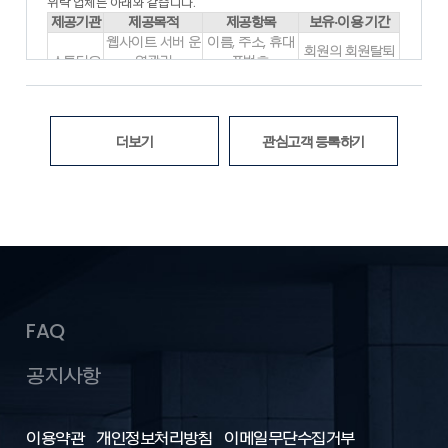
각종 유무선 장치를 포함)와 상관없이 “회원”이 이용할 수 있는
위탁 업체는 아래와 같습니다.
홈페이지 내 제반 서비스를 의미합니다.
제공기관
제공목적
제공항목
보유·이용 기간
- “운영자”란 서비스의 전반적인 관리와 원활한 운영을 위하여
웹사이트 서버 운
이름, 주소, 휴대
회원의 회원탈퇴
회사에서 선정한 사람을 말합니다.
스튜디오
영관리
폰번호,
시 삭제
- “게시물”이라 함은 “회원”이 “서비스”를 이용함에 있어 “서비스
픽스
(데이터저장, 보
로그인ID, 비밀번
위탁계약 종료시
상”에 게시한 부호ㆍ문자ㆍ음성ㆍ음향ㆍ화상ㆍ동영상 등의 정
관)
호
보 형태의 글, 사진, 동영상 및 각종 파일과 링크 등을
※ 위의 개인정보 처리 위탁에 대한 동의를 거부할 권리가 있습니다. 동
의미합니다.
의 거부 시 대방건설(주)의 서비스가 제한되며, 동의를 해주셔야 서비
더보기
관심고객 등록하기
- “해지”라 함은 회사 또는 회원이 서비스 개통 이후 이용계약을
스를 이용하실 수 있습니다.
해약하는 것을 말합니다.
2. 본 약관에서 사용하는 용어 중 제1항에서 정하지 아니한 것은
관계 법령 및 서비스별 안내에서 정하는 바에 따르며 그 외에는
일반 관례에 따릅니다.
제2장 서비스 이용계약
제5조 (이용신청)
FAQ
1. “회원”이 되고자 하는 자(이하 “가입신청자”)는 홈페이지 상의
가입신청 양식의 필수기재 사항을 모두 입력하여 회원 가입을 신
공지사항
청하여야 합니다.
2. “가입신청자”가 약관의 내용을 확인한 후 “위의 이용약관에 동
의하십니까”라는 물음에 “동의”를 누르면, 본 약관에 동의하는 것
이용약관
으로 간주됩니다.
개인정보처리방침
이메일무단수집거부