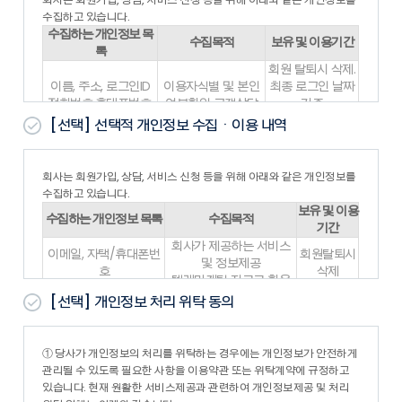
1. 회사가 본 약관의 내용을 회원이 쉽게 알 수 있도록 서비스 초
수집하고 있습니다.
기 화면에 게시하거나 기타의 방법으로 회원에게 공지함으로써
수집하는 개인정보 목
수집목적
보유 및 이용기간
본 약관은 효력을 발생합니다.
록
2. 회사는 『약관의규제에관한법률』, 『정보통신망이용촉진및
회원 탈퇴시 삭제.
정보보호등에관한법률(이하 “정보통신망법”)』 등 관련법을 위
이름, 주소, 로그인ID
이용자식별 및 본인
최종 로그인 날짜
배하지 않는 범위에서 본 약관을 개정할 수 있으며, 변경된 약관
전화번호,휴대폰번호,
여부확인 고객상담
기준
은 제1항과
이메일
및 광고
1년간 미로그인시
[선택]
선택적 개인정보 수집ㆍ이용 내역
같은 방법으로 공지함으로 써 효력을 발생합니다.
삭제
제3조 (약관 외 준칙)
위의 개인정보 수집·이용에 대한 동의를 거부할 권리가 있습니다. 동의
본 약관에 명시되지 않은 사항은 전기통신기본법, 전기통신사업
거부 시 대방건설(주)의 서비스가 제한되며, 동의를 해주셔야 서비스를
회사는 회원가입, 상담, 서비스 신청 등을 위해 아래와 같은 개인정보를
법 및 기타 관련법령의 약관에 의합니다.
이용하실수 있습니다.
수집하고 있습니다.
제4조 (용어의 정의)
보유 및 이용
1. 본 약관에서 사용하는 용어의 정의는 다음과 같습니다.
수집하는 개인정보 목록
수집목적
기간
- “회원”이라 함은 회사의 “서비스”에 접속하여 이 약관에 따라
회사가 제공하는 서비스
“회사”와 이용계약을 체결하고 “회사”가 제공하는 “서비스”를 이
이메일, 자택/휴대폰번
회원탈퇴시
및 정보제공
용하는 고객을 말합니다.
호
삭제
텔레마케팅 자료로 활용
- “아이디(ID)”라 함은 “회원”의 식별과 “서비스” 이용을 위하여
이름, ID, 주소, 이메일,
고객상담, 고객민원 접수/
회원탈퇴시
“회원”이 정하고 “회사”가 승인하는 문자와 숫자의 조합을 의미
[선택]
개인정보 처리 위탁 동의
휴대폰번호
처리
삭제
합니다.
- “비밀번호”라 함은 “회원”이 부여 받은 “아이디”와 일치되는
※ 위의 개인정보 수집·이용에 대한 동의를 거부하셔도 회원가입은 가
“회원”임을 확인하고 비밀보호를 위해 “회원” 자신이 정한 문자
능합니다.
① 당사가 개인정보의 처리를 위탁하는 경우에는 개인정보가 안전하게
또는 숫자의 조합을 의미합니다.
※ 보존근거: 전자상거래 등에서의 소비자 보호에 관한 법률 시행령 제
관리될 수 있도록 필요한 사항을 이용약관 또는 위탁계약에 규정하고
- “서비스”라 함은 구현되는 단말기(PC, TV, 휴대형단말기 등의
6조4
있습니다. 현재 원활한 서비스제공과 관련하여 개인정보제공 및 처리