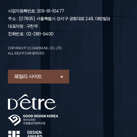
제6조 (이용신청의 승낙)
1. “회사”는 “가입신청자”의 신청에 대하여 “서비스” 이용을 승낙
사업자등록번호: 209-81-10477
함을 원칙으로 합니다. 다만, “회사”는 다음 각 호에 해당하는 신
주소 : (07805) 서울특별시 강서구 공항대로 248, 대방빌딩
청에 대하여는 승낙을 하지 않거나 사후에 이용계약을
해지할 수 있습니다.
대표자명 : 구찬우
- “가입신청자”가 이 약관에 의하여 이전에 회원자격을 상실한
전화번호 : 02-2181-9400
적이 있는 경우 다만, 회원자격 상실 후 1년이 경과한 자로서 “회
사”의 회원 재가입 승낙을 얻은 경우에는 예외로 함
COPYRIGHT (C) DAEBANG. CO., LTD.
- 실명이 아니거나 타인의 명의를 이용한 경우
ALL RIGHTS RESERVED.
- 허위의 정보를 기재하거나, “회사”가 제시하는 내용을 기재하
지 않은 경우
- 이용자의 귀책사유로 인하여 승인이 불가능하거나 기타 규정
한 제반 사항을 위반하며 신청하는 경우
패밀리 사이트
2. “회원”의 가입 신청을 처리함에 있어 “회사”는 “회원”에게 전문
기관을 통한 실명확인 및 본인인증을 요청할 수 있습니다.
3. “회원”의 가입 신청을 처리함에 있어 “회사”는 다음 각 호의 1
에 해당하는 이용신청에 대하여는 승낙을 유보할 수 있습니다.
- 설비에 여유가 없는 경우
- 기술상 지장이 있는 경우
- 기타 회사가 필요하다고 인정되는 경우
4. “회사”는 다음 각 호의 1에 해당하는 이용신청에 대하여는 이
를 승낙하지 아니 할 수 있습니다.
- 이름이 실명이 아닌 경우
- 다른 사람의 명의를 사용하여 신청한 경우