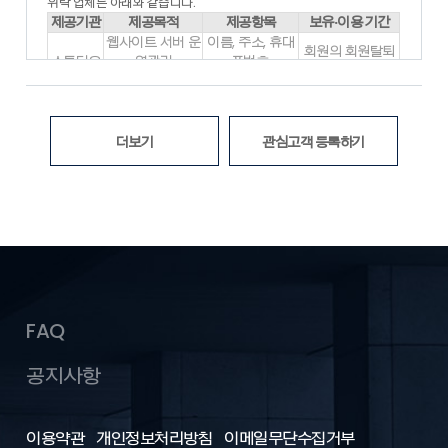
각종 유무선 장치를 포함)와 상관없이 “회원”이 이용할 수 있는
위탁 업체는 아래와 같습니다.
홈페이지 내 제반 서비스를 의미합니다.
제공기관
제공목적
제공항목
보유·이용 기간
- “운영자”란 서비스의 전반적인 관리와 원활한 운영을 위하여
웹사이트 서버 운
이름, 주소, 휴대
회원의 회원탈퇴
회사에서 선정한 사람을 말합니다.
스튜디오
영관리
폰번호,
시 삭제
- “게시물”이라 함은 “회원”이 “서비스”를 이용함에 있어 “서비스
픽스
(데이터저장, 보
로그인ID, 비밀번
위탁계약 종료시
상”에 게시한 부호ㆍ문자ㆍ음성ㆍ음향ㆍ화상ㆍ동영상 등의 정
관)
호
보 형태의 글, 사진, 동영상 및 각종 파일과 링크 등을
※ 위의 개인정보 처리 위탁에 대한 동의를 거부할 권리가 있습니다. 동
의미합니다.
의 거부 시 대방건설(주)의 서비스가 제한되며, 동의를 해주셔야 서비
더보기
관심고객 등록하기
- “해지”라 함은 회사 또는 회원이 서비스 개통 이후 이용계약을
스를 이용하실 수 있습니다.
해약하는 것을 말합니다.
2. 본 약관에서 사용하는 용어 중 제1항에서 정하지 아니한 것은
관계 법령 및 서비스별 안내에서 정하는 바에 따르며 그 외에는
일반 관례에 따릅니다.
제2장 서비스 이용계약
제5조 (이용신청)
FAQ
1. “회원”이 되고자 하는 자(이하 “가입신청자”)는 홈페이지 상의
가입신청 양식의 필수기재 사항을 모두 입력하여 회원 가입을 신
공지사항
청하여야 합니다.
2. “가입신청자”가 약관의 내용을 확인한 후 “위의 이용약관에 동
의하십니까”라는 물음에 “동의”를 누르면, 본 약관에 동의하는 것
이용약관
으로 간주됩니다.
개인정보처리방침
이메일무단수집거부