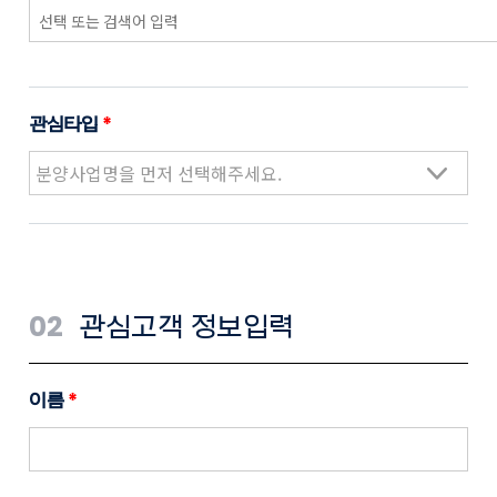
관심타입
*
02
관심고객 정보입력
이름
*