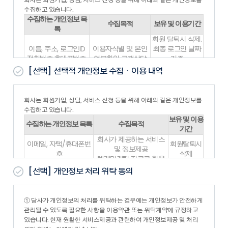
1. 회사가 본 약관의 내용을 회원이 쉽게 알 수 있도록 서비스 초
수집하고 있습니다.
기 화면에 게시하거나 기타의 방법으로 회원에게 공지함으로써
수집하는 개인정보 목
수집목적
보유 및 이용기간
본 약관은 효력을 발생합니다.
록
2. 회사는 『약관의규제에관한법률』, 『정보통신망이용촉진및
회원 탈퇴시 삭제.
정보보호등에관한법률(이하 “정보통신망법”)』 등 관련법을 위
이름, 주소, 로그인ID
이용자식별 및 본인
최종 로그인 날짜
배하지 않는 범위에서 본 약관을 개정할 수 있으며, 변경된 약관
전화번호,휴대폰번호,
여부확인 고객상담
기준
은 제1항과
이메일
및 광고
1년간 미로그인시
[선택]
선택적 개인정보 수집ㆍ이용 내역
같은 방법으로 공지함으로 써 효력을 발생합니다.
삭제
제3조 (약관 외 준칙)
위의 개인정보 수집·이용에 대한 동의를 거부할 권리가 있습니다. 동의
본 약관에 명시되지 않은 사항은 전기통신기본법, 전기통신사업
거부 시 대방건설(주)의 서비스가 제한되며, 동의를 해주셔야 서비스를
회사는 회원가입, 상담, 서비스 신청 등을 위해 아래와 같은 개인정보를
법 및 기타 관련법령의 약관에 의합니다.
이용하실수 있습니다.
수집하고 있습니다.
제4조 (용어의 정의)
보유 및 이용
1. 본 약관에서 사용하는 용어의 정의는 다음과 같습니다.
수집하는 개인정보 목록
수집목적
기간
- “회원”이라 함은 회사의 “서비스”에 접속하여 이 약관에 따라
회사가 제공하는 서비스
“회사”와 이용계약을 체결하고 “회사”가 제공하는 “서비스”를 이
이메일, 자택/휴대폰번
회원탈퇴시
및 정보제공
용하는 고객을 말합니다.
호
삭제
텔레마케팅 자료로 활용
- “아이디(ID)”라 함은 “회원”의 식별과 “서비스” 이용을 위하여
이름, ID, 주소, 이메일,
고객상담, 고객민원 접수/
회원탈퇴시
“회원”이 정하고 “회사”가 승인하는 문자와 숫자의 조합을 의미
[선택]
개인정보 처리 위탁 동의
휴대폰번호
처리
삭제
합니다.
- “비밀번호”라 함은 “회원”이 부여 받은 “아이디”와 일치되는
※ 위의 개인정보 수집·이용에 대한 동의를 거부하셔도 회원가입은 가
“회원”임을 확인하고 비밀보호를 위해 “회원” 자신이 정한 문자
능합니다.
① 당사가 개인정보의 처리를 위탁하는 경우에는 개인정보가 안전하게
또는 숫자의 조합을 의미합니다.
※ 보존근거: 전자상거래 등에서의 소비자 보호에 관한 법률 시행령 제
관리될 수 있도록 필요한 사항을 이용약관 또는 위탁계약에 규정하고
- “서비스”라 함은 구현되는 단말기(PC, TV, 휴대형단말기 등의
6조4
있습니다. 현재 원활한 서비스제공과 관련하여 개인정보제공 및 처리