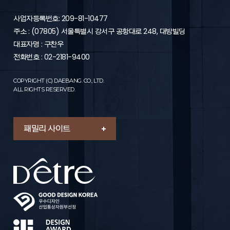
제6조 (이용신청의 승낙)
1. “회사”는 “가입신청자”의 신청에 대하여 “서비스” 이용을 승낙
사업자등록번호: 209-81-10477
함을 원칙으로 합니다. 다만, “회사”는 다음 각 호에 해당하는 신
주소 : (07805) 서울특별시 강서구 공항대로 248, 대방빌딩
청에 대하여는 승낙을 하지 않거나 사후에 이용계약을
해지할 수 있습니다.
대표자명 : 구찬우
- “가입신청자”가 이 약관에 의하여 이전에 회원자격을 상실한
전화번호 : 02-2181-9400
적이 있는 경우 다만, 회원자격 상실 후 1년이 경과한 자로서 “회
사”의 회원 재가입 승낙을 얻은 경우에는 예외로 함
COPYRIGHT (C) DAEBANG. CO., LTD.
- 실명이 아니거나 타인의 명의를 이용한 경우
ALL RIGHTS RESERVED.
- 허위의 정보를 기재하거나, “회사”가 제시하는 내용을 기재하
지 않은 경우
- 이용자의 귀책사유로 인하여 승인이 불가능하거나 기타 규정
한 제반 사항을 위반하며 신청하는 경우
패밀리 사이트
2. “회원”의 가입 신청을 처리함에 있어 “회사”는 “회원”에게 전문
기관을 통한 실명확인 및 본인인증을 요청할 수 있습니다.
3. “회원”의 가입 신청을 처리함에 있어 “회사”는 다음 각 호의 1
에 해당하는 이용신청에 대하여는 승낙을 유보할 수 있습니다.
- 설비에 여유가 없는 경우
- 기술상 지장이 있는 경우
- 기타 회사가 필요하다고 인정되는 경우
4. “회사”는 다음 각 호의 1에 해당하는 이용신청에 대하여는 이
를 승낙하지 아니 할 수 있습니다.
- 이름이 실명이 아닌 경우
- 다른 사람의 명의를 사용하여 신청한 경우