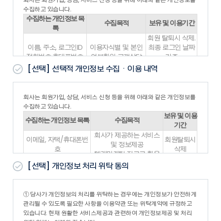
1. 회사가 본 약관의 내용을 회원이 쉽게 알 수 있도록 서비스 초
수집하고 있습니다.
기 화면에 게시하거나 기타의 방법으로 회원에게 공지함으로써
수집하는 개인정보 목
수집목적
보유 및 이용기간
본 약관은 효력을 발생합니다.
록
2. 회사는 『약관의규제에관한법률』, 『정보통신망이용촉진및
회원 탈퇴시 삭제.
정보보호등에관한법률(이하 “정보통신망법”)』 등 관련법을 위
이름, 주소, 로그인ID
이용자식별 및 본인
최종 로그인 날짜
배하지 않는 범위에서 본 약관을 개정할 수 있으며, 변경된 약관
전화번호,휴대폰번호,
여부확인 고객상담
기준
은 제1항과
이메일
및 광고
1년간 미로그인시
[선택]
선택적 개인정보 수집ㆍ이용 내역
같은 방법으로 공지함으로 써 효력을 발생합니다.
삭제
제3조 (약관 외 준칙)
위의 개인정보 수집·이용에 대한 동의를 거부할 권리가 있습니다. 동의
본 약관에 명시되지 않은 사항은 전기통신기본법, 전기통신사업
거부 시 대방건설(주)의 서비스가 제한되며, 동의를 해주셔야 서비스를
회사는 회원가입, 상담, 서비스 신청 등을 위해 아래와 같은 개인정보를
법 및 기타 관련법령의 약관에 의합니다.
이용하실수 있습니다.
수집하고 있습니다.
제4조 (용어의 정의)
보유 및 이용
1. 본 약관에서 사용하는 용어의 정의는 다음과 같습니다.
수집하는 개인정보 목록
수집목적
기간
- “회원”이라 함은 회사의 “서비스”에 접속하여 이 약관에 따라
회사가 제공하는 서비스
“회사”와 이용계약을 체결하고 “회사”가 제공하는 “서비스”를 이
이메일, 자택/휴대폰번
회원탈퇴시
및 정보제공
용하는 고객을 말합니다.
호
삭제
텔레마케팅 자료로 활용
- “아이디(ID)”라 함은 “회원”의 식별과 “서비스” 이용을 위하여
이름, ID, 주소, 이메일,
고객상담, 고객민원 접수/
회원탈퇴시
“회원”이 정하고 “회사”가 승인하는 문자와 숫자의 조합을 의미
[선택]
개인정보 처리 위탁 동의
휴대폰번호
처리
삭제
합니다.
- “비밀번호”라 함은 “회원”이 부여 받은 “아이디”와 일치되는
※ 위의 개인정보 수집·이용에 대한 동의를 거부하셔도 회원가입은 가
“회원”임을 확인하고 비밀보호를 위해 “회원” 자신이 정한 문자
능합니다.
① 당사가 개인정보의 처리를 위탁하는 경우에는 개인정보가 안전하게
또는 숫자의 조합을 의미합니다.
※ 보존근거: 전자상거래 등에서의 소비자 보호에 관한 법률 시행령 제
관리될 수 있도록 필요한 사항을 이용약관 또는 위탁계약에 규정하고
- “서비스”라 함은 구현되는 단말기(PC, TV, 휴대형단말기 등의
6조4
있습니다. 현재 원활한 서비스제공과 관련하여 개인정보제공 및 처리