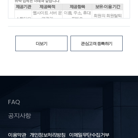
각종 유무선 장치를 포함)와 상관없이 “회원”이 이용할 수 있는
위탁 업체는 아래와 같습니다.
홈페이지 내 제반 서비스를 의미합니다.
제공기관
제공목적
제공항목
보유·이용 기간
- “운영자”란 서비스의 전반적인 관리와 원활한 운영을 위하여
웹사이트 서버 운
이름, 주소, 휴대
회원의 회원탈퇴
회사에서 선정한 사람을 말합니다.
스튜디오
영관리
폰번호,
시 삭제
- “게시물”이라 함은 “회원”이 “서비스”를 이용함에 있어 “서비스
픽스
(데이터저장, 보
로그인ID, 비밀번
위탁계약 종료시
상”에 게시한 부호ㆍ문자ㆍ음성ㆍ음향ㆍ화상ㆍ동영상 등의 정
관)
호
보 형태의 글, 사진, 동영상 및 각종 파일과 링크 등을
※ 위의 개인정보 처리 위탁에 대한 동의를 거부할 권리가 있습니다. 동
의미합니다.
의 거부 시 대방건설(주)의 서비스가 제한되며, 동의를 해주셔야 서비
더보기
관심고객 등록하기
- “해지”라 함은 회사 또는 회원이 서비스 개통 이후 이용계약을
스를 이용하실 수 있습니다.
해약하는 것을 말합니다.
2. 본 약관에서 사용하는 용어 중 제1항에서 정하지 아니한 것은
관계 법령 및 서비스별 안내에서 정하는 바에 따르며 그 외에는
일반 관례에 따릅니다.
제2장 서비스 이용계약
제5조 (이용신청)
FAQ
1. “회원”이 되고자 하는 자(이하 “가입신청자”)는 홈페이지 상의
가입신청 양식의 필수기재 사항을 모두 입력하여 회원 가입을 신
공지사항
청하여야 합니다.
2. “가입신청자”가 약관의 내용을 확인한 후 “위의 이용약관에 동
의하십니까”라는 물음에 “동의”를 누르면, 본 약관에 동의하는 것
이용약관
으로 간주됩니다.
개인정보처리방침
이메일무단수집거부