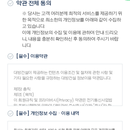
약관 전체 동의
※ 당사는 고객 여러분께 최적의 서비스를 제공하기 위
한 목적으로 최소한의 개인정보를 아래와 같이 수집하
고 있습니다.
이에 개인정보의 수집 및 이용에 관하여 안내 드리오
니, 내용을 충분히 확인하신 후 동의하여 주시기 바랍
니다.
[필수]
이용약관
대방건설이 제공하는 컨텐츠 이용조건 및 절차에 관한 사항 및
기타 필요한 사항을 규정하는 대방건설 정보이용 약관입니다.
제1장 총칙
제1조 (목적)
이 회원규칙 및 프라이버시(Privacy) 약관은 전기통신사업법
및 동법시행령에 의하여 대방건설 주식회사(이하 "회사"라 한
다)가 제공하는 www.dbcons.co.kr 서비스(이하 "서비스
[필수]
개인정보 수집ㆍ이용 내역
"라 한다)의 이용 조건, 절차, 회사와 회원의 권리, 의무 등 기타
필요한 사항을 약관함을 목적으로 합니다.
제2조 (약관의 게시와 개정)
회사는 회원가입, 상담, 서비스 신청 등을 위해 아래와 같은 개인정보를