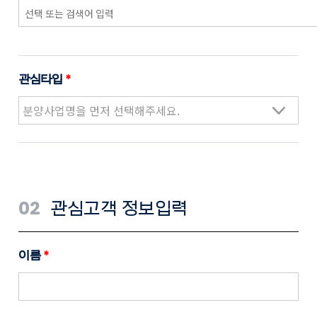
관심타입
*
02
관심고객 정보입력
이름
*