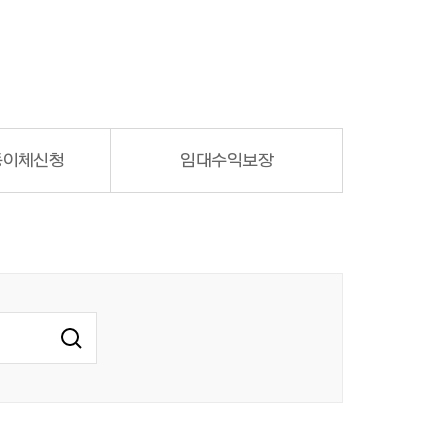
이체 신청
임대수익
보장