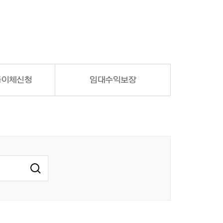
이체 신청
임대수익
보장