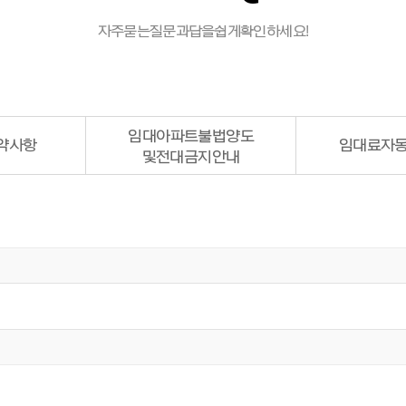
자주 묻는 질문과 답을 쉽게 확인하세요!
임대아파트
불법양도
약사항
임대료
자동
및 전대금지안내