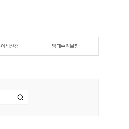
이체 신청
임대수익
보장